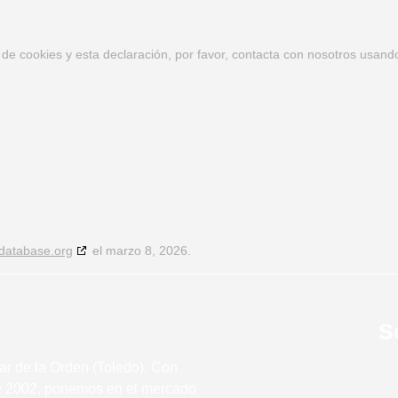
 de cookies y esta declaración, por favor, contacta con nosotros usand
database.org
el marzo 8, 2026.
S
r de la Orden (Toledo). Con
de 2002, ponemos en el mercado