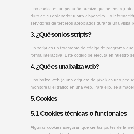
Una cookie es un pequeño archivo que se envía junto 
duro de su ordenador u otro dispositivo. La informaci
servidores de terceros apropiados durante una visita p
3. ¿Qué son los scripts?
Un script es un fragmento de código de programa que 
forma interactiva. Este código se ejecuta en nuestro ser
4. ¿Qué es una baliza web?
Una baliza web (o una etiqueta de píxel) es una peque
monitorear el tráfico en una web. Para ello, se almac
5. Cookies
5.1 Cookies técnicas o funcionales
Algunas cookies aseguran que ciertas partes de la we