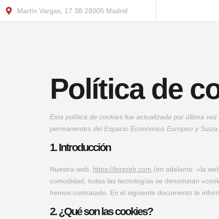
Martín Vargas, 17 3B 28005 Madrid
Política de c
Esta política de cookies fue actualizada por última vez
permanentes del Espacio Económico Europeo y Suiza
1. Introducción
Nuestra web,
https://forpreh.com
(en adelante: «la web
comodidad, todas las tecnologías se denominan «cooki
hemos contratado. En el siguiente documento te info
2. ¿Qué son las cookies?