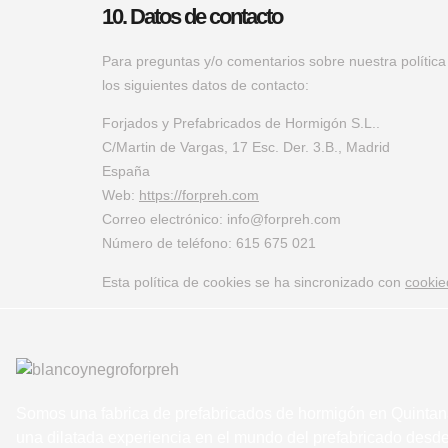
10. Datos de contacto
Para preguntas y/o comentarios sobre nuestra política
los siguientes datos de contacto:
Forjados y Prefabricados de Hormigón S.L..
C/Martin de Vargas, 17 Esc. Der. 3.B., Madrid
España
Web:
https://forpreh.com
Correo electrónico:
info@
forpreh.com
Número de teléfono: 615 675 021
Esta política de cookies se ha sincronizado con
cookie
Somos una fabrica de prefabricados de hormigón en Quintana
una dilatada experiencia en el mundo del prefabricado des