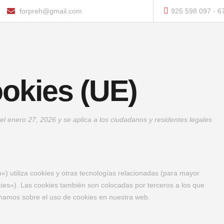
forpreh@gmail.com
925 598 097 - 6
ookies (UE)
 el enero 27, 2026 y se aplica a los ciudadanos y residentes legales
.
») utiliza cookies y otras tecnologías relacionadas (para mayor
es»). Las cookies también son colocadas por terceros a los que
rmamos sobre el uso de cookies en nuestra web.