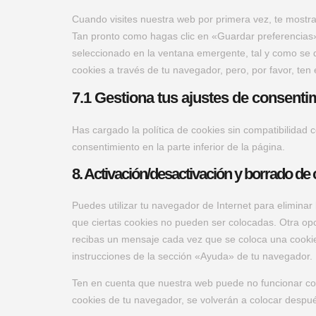
Cuando visites nuestra web por primera vez, te mostr
Tan pronto como hagas clic en «Guardar preferencias»
seleccionado en la ventana emergente, tal y como se d
cookies a través de tu navegador, pero, por favor, te
7.1 Gestiona tus ajustes de consenti
Has cargado la política de cookies sin compatibilidad c
consentimiento en la parte inferior de la página.
8. Activación/desactivación y borrado de
Puedes utilizar tu navegador de Internet para elimina
que ciertas cookies no pueden ser colocadas. Otra opc
recibas un mensaje cada vez que se coloca una cookie
instrucciones de la sección «Ayuda» de tu navegador.
Ten en cuenta que nuestra web puede no funcionar corr
cookies de tu navegador, se volverán a colocar despué