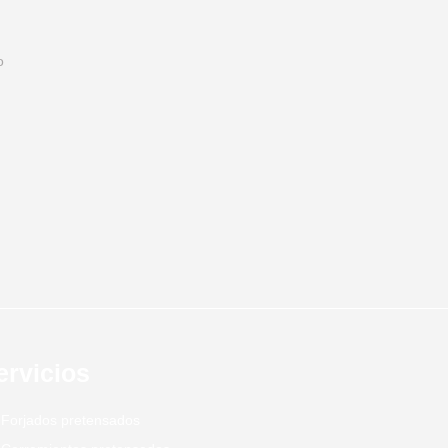
o
ervicios
Forjados pretensados